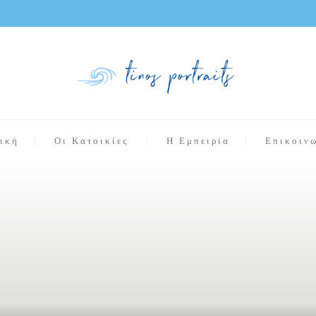
ική
Οι Κατοικίες
Η Εμπειρία
Επικοιν