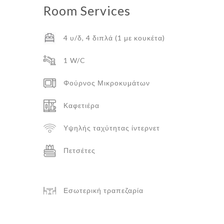
Room
Services
4 υ/δ, 4 διπλά (1 με κουκέτα)
1 W/C
Φούρνος Μικροκυμάτων
Καφετιέρα
Υψηλής ταχύτητας ίντερνετ
Πετσέτες
Εσωτερική τραπεζαρία